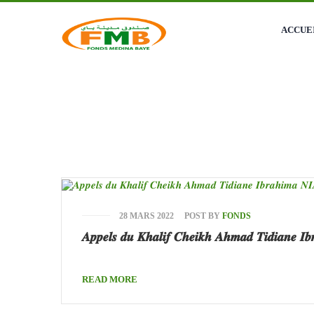
Medina Baye, Kaolack
+221 774810404
ACCUE
28 MARS 2022
POST BY
FONDS
𝑨𝒑𝒑𝒆𝒍𝒔 𝒅𝒖 𝑲𝒉𝒂𝒍𝒊𝒇 𝑪𝒉𝒆𝒊𝒌𝒉 𝑨𝒉𝒎𝒂𝒅 𝑻𝒊𝒅𝒊𝒂𝒏𝒆 𝑰
READ MORE