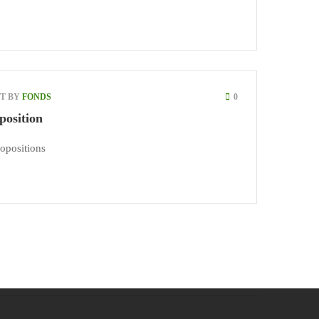
ST BY
FONDS
0
position
positions