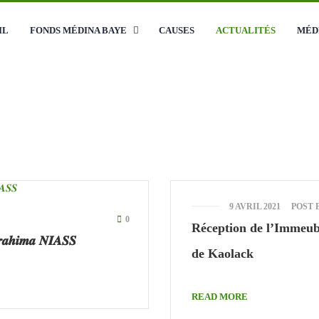
Se
IL
FONDS MÉDINA BAYE
CAUSES
ACTUALITÉS
MÉD
Me
9 AVRIL 2021
POST 
0
Réception de l’Immeubl
𝒓𝒂𝒉𝒊𝒎𝒂 𝑵𝑰𝑨𝑺𝑺
de Kaolack
READ MORE