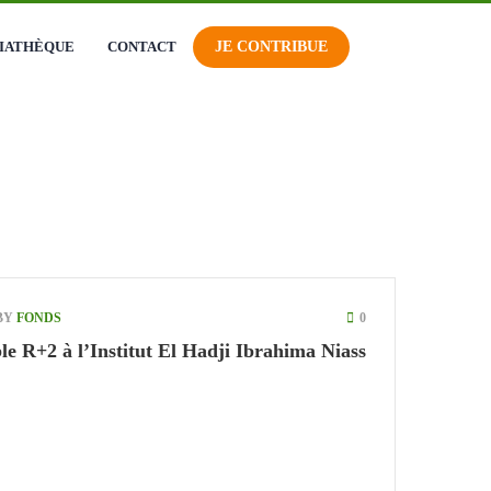
 connecter
IATHÈQUE
CONTACT
JE CONTRIBUE
s contributions
BY
FONDS
0
e R+2 à l’Institut El Hadji Ibrahima Niass